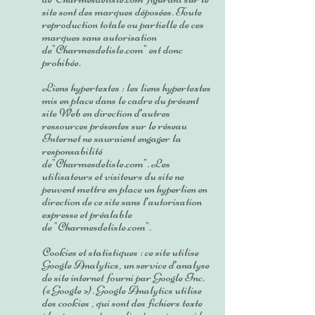
site sont des marques déposées. Toute
reproduction totale ou partielle de ces
marques sans autorisation
de"Charmesdelisle.com" est donc
prohibée.
Liens hypertextes : les liens hypertextes
mis en place dans le cadre du présent
site Web en direction d’autres
ressources présentes sur le réseau
Internet ne sauraient engager la
responsabilité
de"Charmesdelisle.com". Les
utilisateurs et visiteurs du site ne
peuvent mettre en place un hyperlien en
direction de ce site sans l’autorisation
expresse et préalable
de "Charmesdelisle.com".
Cookies et statistiques : ce site utilise
Google Analytics, un service d’analyse
de site internet fourni par Google Inc.
(« Google »). Google Analytics utilise
des cookies , qui sont des fichiers texte