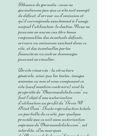
Absence de garantie : nous ne
garantissons pas que ce site soit exempt
de défaut, d’erreur ou d’omission et
qu’il corresponde exactement à l’usage
auquel l’utilisateur le destine. Nous ne
pouvons en aucun cas être tenus
responsables des éventuels défauts,
erreurs ou omissions existant dans ce
site, et des éventuelles pertes
financières ou autres dommages
pouvant en résulter.
Droits réservés : la structure
générale, ainsi que les textes, images
animées ou non et sons composant ce
site (sauf mention contraire) sont la
propriété de "Charmesdelisle.com" ou
font l’objet d’une autorisation
d’utilisation au profit de "Trois W
Point Com". Toute reproduction totale
ou partielle de ce site, par quelque
procédé que ce soit sans autorisation
expresse de"Charmesdelisle.com", est
interdite. Les marques
de"Charmesdelisle.com"figurant sur le