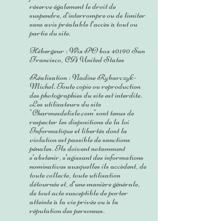
réserve également le droit de
suspendre, d’interrompre ou de limiter
sans avis préalable l’accès à tout ou
partie du site.
Hébergeur : Wix PO box 40190 San
Francisco, CA United States
Réalisation : Nadine Rybarczyk-
Michel. Toute copie ou reproduction
des photographies du site est interdite.
Les utilisateurs du site
"Charmesdelisle.com"sont tenus de
respecter les dispositions de la loi
Informatique et libertés dont la
violation est passible de sanctions
pénales. Ils doivent notamment
s’abstenir, s’agissant des informations
nominatives auxquelles ils accèdent, de
toute collecte, toute utilisation
détournée et, d’une manière générale,
de tout acte susceptible de porter
atteinte à la vie privée ou à la
réputation des personnes.