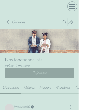
Groupes
Nos fonctionnalités
Public
·
1 membre
Rejoindre
Discussion
Médias
Fichiers
Membres
À propos
jmconseil6