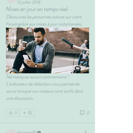
13 juillet 2018
Mises en jour en temps réel
Découvrez les personnes actives sur votre 
forum grâce aux mises à jour instantanées. 
Ne manquez aucun commentaire ! 
L'indicateur de rédaction vous permet de 
savoir lorsque vos visiteurs sont actifs dans 
une discussion.
0
0
jmconseil6