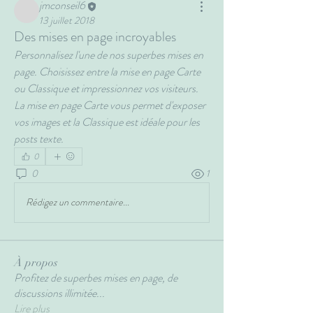
jmconseil6
13 juillet 2018
Des mises en page incroyables
Personnalisez l'une de nos superbes mises en 
page. Choisissez entre la mise en page Carte 
ou Classique et impressionnez vos visiteurs. 
La mise en page Carte vous permet d'exposer 
vos images et la Classique est idéale pour les 
posts texte.
0
0
1
Rédigez un commentaire...
À propos
Profitez de superbes mises en page, de
discussions illimitée
...
Lire plus